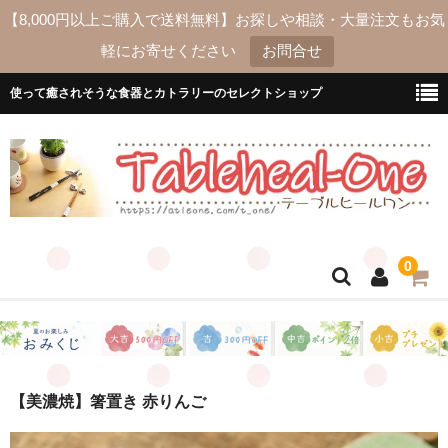
【8,000円以上ご購入で送料無料】お探しや相談・大量注文もお気
軽にお寄せください
お問合せ
使って癒されそうな食器とカトラリーのセレクトショップ
0
ホーム
送料
【美濃焼】箸置き 赤りんご
よくあるご質問