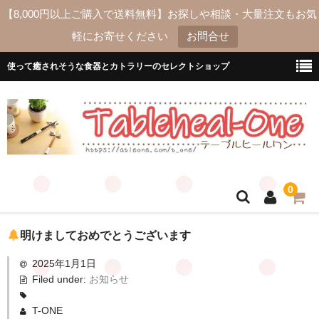
【8,000円以上ご購入で送料無料】お探しや相談・大量注文もお気
軽にお寄せください
お問合せ
使って癒されそうな食器とカトラリーのセレクトショップ
0
ホーム
明けましておめでとうございます
2025年1月1日
送料
Filed under:
お知らせ
よくあるご質問
T-ONE