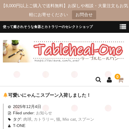
【8,000円以上ご購入で送料無料】お探しや相談・大量注文もお気
軽にお寄せください
お問合せ
使って癒されそうな食器とカトラリーのセレクトショップ
0
ホーム
可愛いにゃんこスプーン入荷しました！
2025年12月4日
送料
Filed under:
お知らせ
よくあるご質問
タグ:
肉球
,
カトラリー
,
猫
,
Mio cat
,
スプーン
T-ONE