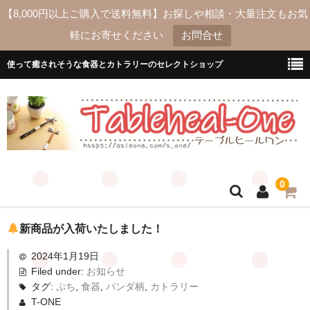
【8,000円以上ご購入で送料無料】お探しや相談・大量注文もお気
軽にお寄せください
お問合せ
使って癒されそうな食器とカトラリーのセレクトショップ
0
ホーム
新商品が入荷いたしました！
2024年1月19日
送料
Filed under:
お知らせ
よくあるご質問
タグ:
ぷち
,
食器
,
パンダ柄
,
カトラリー
T-ONE