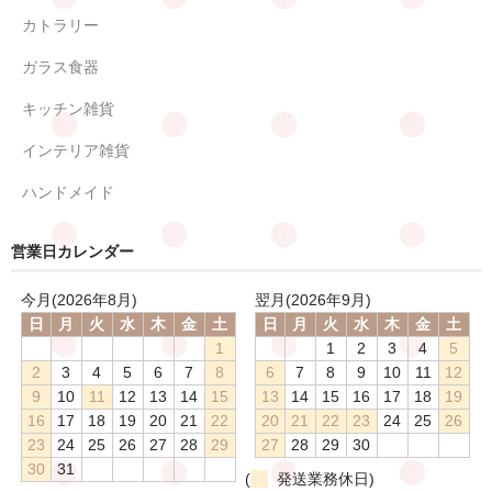
カトラリー
ガラス食器
キッチン雑貨
インテリア雑貨
ハンドメイド
営業日カレンダー
今月(2026年8月)
翌月(2026年9月)
日
月
火
水
木
金
土
日
月
火
水
木
金
土
1
1
2
3
4
5
2
3
4
5
6
7
8
6
7
8
9
10
11
12
9
10
11
12
13
14
15
13
14
15
16
17
18
19
16
17
18
19
20
21
22
20
21
22
23
24
25
26
23
24
25
26
27
28
29
27
28
29
30
30
31
(
発送業務休日)