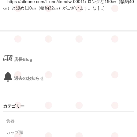
https://atleone.com/t_one/item/tw-00011/ ロングな190㎝（幅約40
ポイント会員
㎝）と短め110㎝（幅約32㎝）がございます。な […]
お知らせ
お問合せ
公式LINE
店長Blog
過去のお知らせ
カテゴリー
食器
カップ類