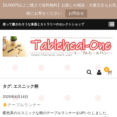
【8,000円以上ご購入で送料無料】お探しや相談・大量注文もお気
軽にお寄せください
お問合せ
使って癒されそうな食器とカトラリーのセレクトショップ
0
ホーム
タグ:
エスニック柄
2025年4月14日
送料
テーブルランナー
よくあるご質問
暖色系のエスニックな柄のテーブルランナーをUPいたしました。