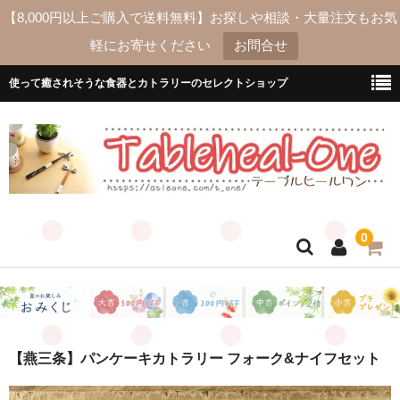
【8,000円以上ご購入で送料無料】お探しや相談・大量注文もお気
軽にお寄せください
お問合せ
使って癒されそうな食器とカトラリーのセレクトショップ
0
ホーム
送料
【燕三条】パンケーキカトラリー フォーク&ナイフセット
よくあるご質問